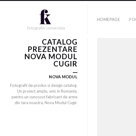
HOMEPAGE
FO
fotografie comerciala
CATALOG
PREZENTARE
NOVA MODUL
CUGIR
NOVA MODUL
Fotografii de produs si design catalog.
Un proiect amplu, unic in Romania,
pentru un cunoscut fabricant de arme
din tara noastra, Nova Modul Cugir.